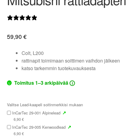
valikko
0 arvostelua
59,90
€
Colt, L200
rattinapit toimimaan soittimen vaihdon jälkeen
katso tarkemmin tuotekuvauksesta
Toimitus 1–3 arkipäivää
i
Valitse Lead-kaapeli soitinmerkkisi mukaan
↗
InCarTec 29-001 Alpinelead
6,90
€
↗
InCarTec 29-005 Kenwoodlead
6,90
€