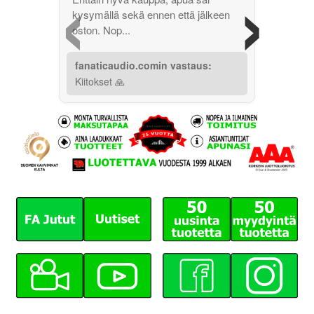
‹
›
kysymällä sekä ennen että jälkeen
oston. Nop...
fanaticaudio.comin vastaus:
Kiitokset 🙏