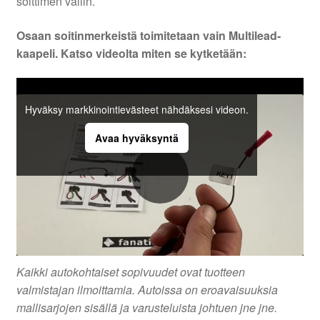
soittimen väliin.
Osaan soitinmerkeistä toimitetaan vain Multilead-
kaapeli. Katso videolta miten se kytketään:
Hyväksy markkinointievästeet nähdäksesi videon.
Avaa hyväksyntä
Kaikki autokohtaiset sopivuudet ovat tuotteen
valmistajan ilmoittamia. Autoissa on eroavaisuuksia
mallisarjojen sisällä ja varusteluista johtuen jne jne.