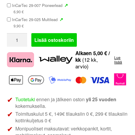
↗
InCarTec 29-007 Pioneerlead
6,90
€
↗
InCarTec 29-025 Multilead
9,90
€
InCarTec
Lisää ostoskoriin
29-
680
Alkaen
5,00
€
/
Lue
|
(12 kk,
kk
lisää
arvio)
Mitsubishi
rattiadapteri
määrä
Tuotetuki
ennen ja jälkeen oston
yli 25 vuoden
kokemuksella.
Toimituskulut 5 €, 149€ tilauksiin 0 €, 299 € tilauksiin
kotiinkuljetus 0 €
Monipuoliset maksutavat: verkkopankit, kortit,