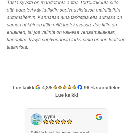
Tästä syystä on mahdotonta antaa 100% takuuta sille
että adapteri käy kaikkiin sopivuuslistassa mainittuihin
automalleihin. Kannattaa aina tarkistaa että autossa on
saman näköinen liitin mitä tuotekuvassa. Jos liitin on
erilainen, tai jos valinta on vaikeaa vertaamallakaan,
kannattaa kysyä sopivuudesta tarkemmin ennen tuotteen
tilaamista.
Lue kaikki
4,8/5
|
96 % suosittelee
Lue kaikki
nyymi
Erittäin hyvä kauppa, apua sai