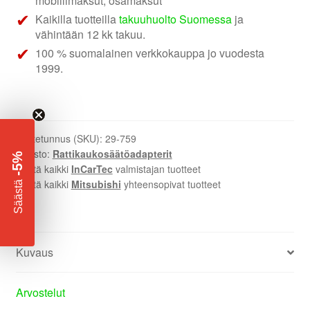
mobiilimaksut, osamaksut
Kaikilla tuotteilla
takuuhuolto Suomessa
ja
vähintään 12 kk takuu.
100 % suomalainen verkkokauppa jo vuodesta
1999.
Tuotetunnus (SKU):
29-759
Osasto:
Rattikaukosäätöadapterit
-5%
Näytä kaikki
InCarTec
valmistajan tuotteet
​
Näytä kaikki
Mitsubishi
yhteensopivat tuotteet
Säästä
Kuvaus
Arvostelut