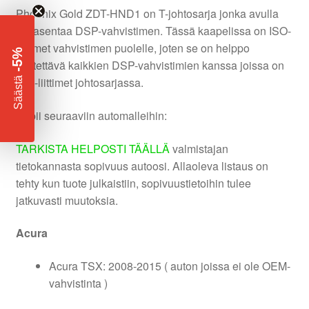
Phoenix Gold ZDT-HND1 on T-johtosarja jonka avulla
voi asentaa DSP-vahvistimen. Tässä kaapelissa on ISO-
liittimet vahvistimen puolelle, joten se on helppo
-5%
käytettävä kaikkien DSP-vahvistimien kanssa joissa on
​
ISO-liittimet johtosarjassa.
Säästä
Sopii seuraaviin automalleihin:
TARKISTA HELPOSTI TÄÄLLÄ
valmistajan
tietokannasta sopivuus autoosi. Allaoleva listaus on
tehty kun tuote julkaistiin, sopivuustietoihin tulee
jatkuvasti muutoksia.
Acura
Acura TSX: 2008-2015 ( auton joissa ei ole OEM-
vahvistinta )