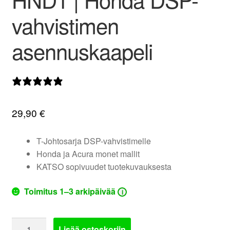
valikko
vahvistimen
asennuskaapeli
0 arvostelua
29,90
€
T-Johtosarja DSP-vahvistimelle
Honda ja Acura monet mallit
KATSO sopivuudet tuotekuvauksesta
Toimitus 1–3 arkipäivää
i
Phoenix
Lisää ostoskoriin