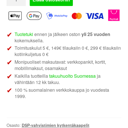
Gold
ZDT-
HND1
|
Honda
Tuotetuki
ennen ja jälkeen oston
yli 25 vuoden
DSP-
kokemuksella.
vahvistimen
Toimituskulut 5 €, 149€ tilauksiin 0 €, 299 € tilauksiin
asennuskaapeli
kotiinkuljetus 0 €
määrä
Monipuoliset maksutavat: verkkopankit, kortit,
mobiilimaksut, osamaksut
Kaikilla tuotteilla
takuuhuolto Suomessa
ja
vähintään 12 kk takuu.
100 % suomalainen verkkokauppa jo vuodesta
1999.
Osasto:
DSP-vahvistimien kytkentäkaapelit