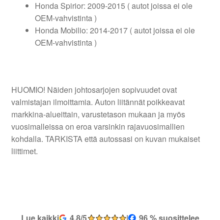
Honda Spirior: 2009-2015 ( autot joissa ei ole
OEM-vahvistinta )
Honda Mobilio: 2014-2017 ( autot joissa ei ole
OEM-vahvistinta )
HUOMIO! Näiden johtosarjojen sopivuudet ovat
valmistajan ilmoittamia. Auton liitännät poikkeavat
markkina-alueittain, varustetason mukaan ja myös
vuosimalleissa on eroa varsinkin rajavuosimallien
kohdalla. TARKISTA että autossasi on kuvan mukaiset
liittimet.
Lue kaikki
4,8/5
|
96 % suosittelee