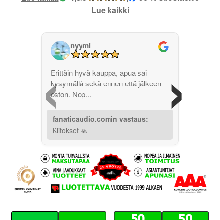
Lue kaikki
nyymi
‹
›
Erittäin hyvä kauppa, apua sai
kysymällä sekä ennen että jälkeen
oston. Nop...
fanaticaudio.comin vastaus:
Kiitokset 🙏