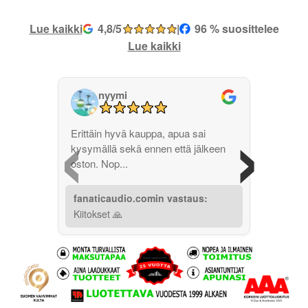
Lue kaikki
4,8/5
|
96 % suosittelee
Lue kaikki
nyymi
‹
›
Erittäin hyvä kauppa, apua sai
kysymällä sekä ennen että jälkeen
oston. Nop...
fanaticaudio.comin vastaus:
Kiitokset 🙏