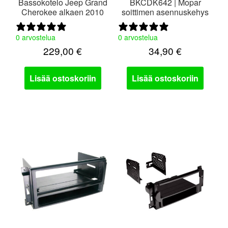
Bassokotelo Jeep Grand
BKCDK642 | Mopar
Cherokee alkaen 2010
soittimen asennuskehys
0 arvostelua
0 arvostelua
229,00
€
34,90
€
Lisää ostoskoriin
Lisää ostoskoriin